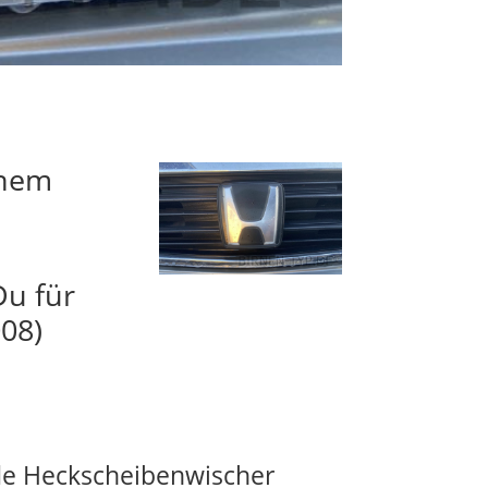
inem
Du für
008)
e Heckscheibenwischer