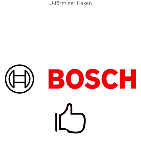
U-förmiger Haken
