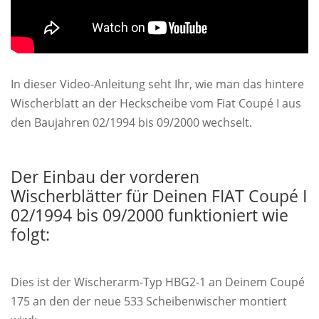
In dieser Video-Anleitung seht Ihr, wie man das hintere
Wischerblatt an der Heckscheibe vom Fiat Coupé I aus
den Baujahren 02/1994 bis 09/2000 wechselt.
Der Einbau der vorderen
Wischerblätter für Deinen FIAT Coupé I
02/1994 bis 09/2000 funktioniert wie
folgt:
Dies ist der Wischerarm-Typ HBG2-1 an Deinem Coupé
175 an den der neue 533 Scheibenwischer montiert