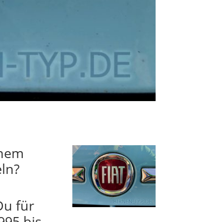
inem
eln?
Du für
995 bis