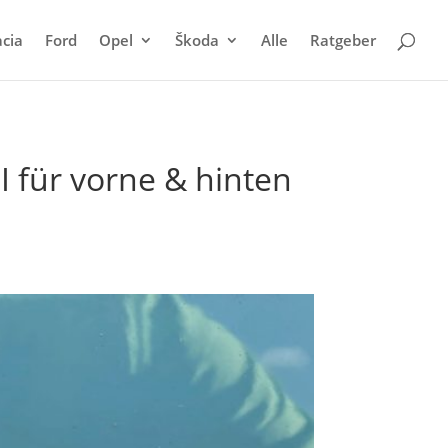
cia
Ford
Opel
Škoda
Alle
Ratgeber
I für vorne & hinten