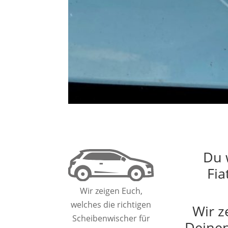
Du 
Fia
Wir zeigen Euch,
welches die richtigen
Wir z
Scheibenwischer für
Deinen