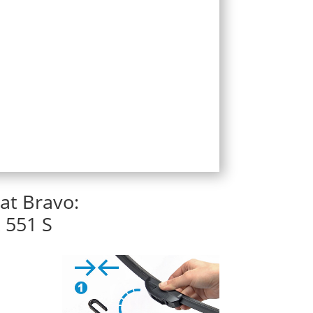
at Bravo:
 551 S