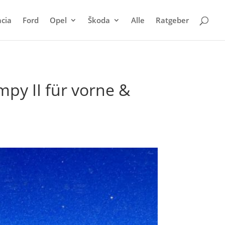
cia
Ford
Opel
Škoda
Alle
Ratgeber
py II für vorne &