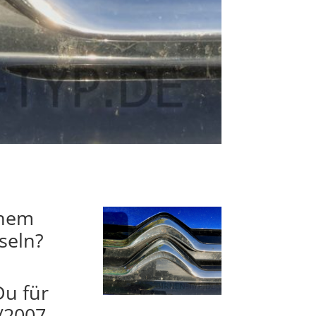
inem
seln?
Du für
/2007