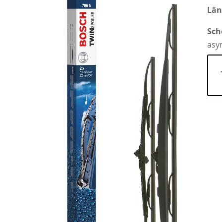
Län
Sch
asy