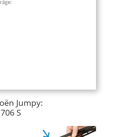
träge:
roën Jumpy:
706 S