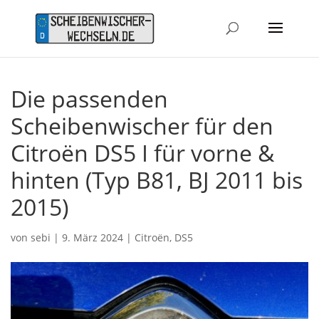
Die passenden
Scheibenwischer für den
Citroën DS5 I für vorne &
hinten (Typ B81, BJ 2011 bis
2015)
von
sebi
|
9. März 2024
|
Citroën
,
DS5