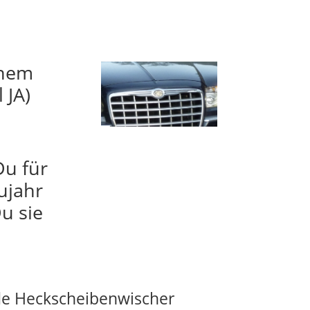
inem
 JA)
Du für
ujahr
u sie
e Heckscheibenwischer