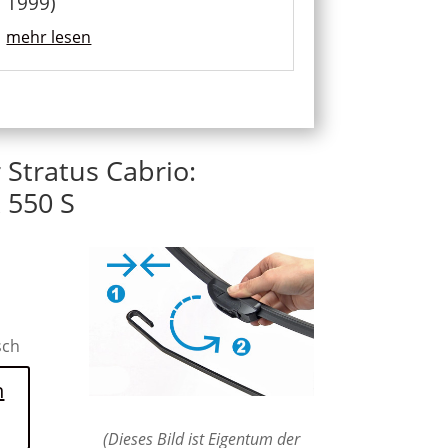
1999)
mehr lesen
 Stratus Cabrio:
 550 S
sch
n
(Dieses Bild ist Eigentum der