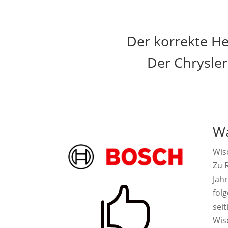
Der korrekte He
Der Chrysler
Wa
Wis
Zu R
Jah

fol
seit
Wis