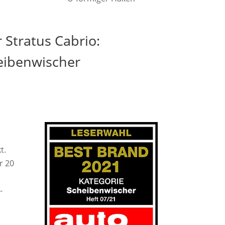
 Stratus Cabrio:
heibenwischer
t.
r 20
-