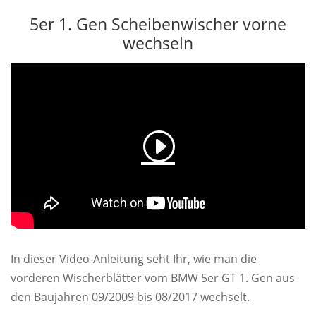
5er 1. Gen Scheibenwischer vorne
wechseln
In dieser Video-Anleitung seht Ihr, wie man die
vorderen Wischerblätter vom BMW 5er GT 1. Gen aus
den Baujahren 09/2009 bis 08/2017 wechselt.