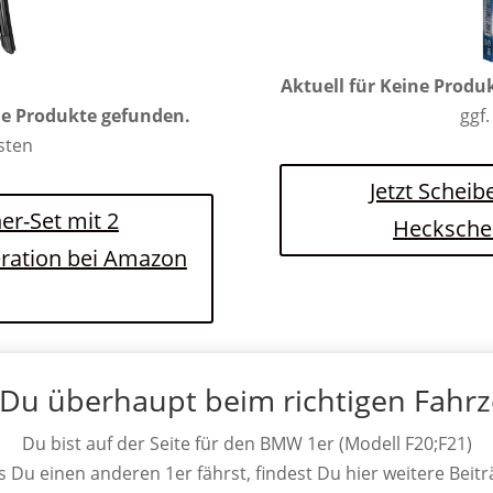
Aktuell für
Keine Produ
ggf.
e Produkte gefunden.
osten
Jetzt Scheib
er-Set mit 2
Hecksche
eration bei Amazon
 Du überhaupt beim richtigen Fahr
Du bist auf der Seite für den BMW 1er (Modell F20;F21)
ls Du einen anderen 1er fährst, findest Du hier weitere Beitr