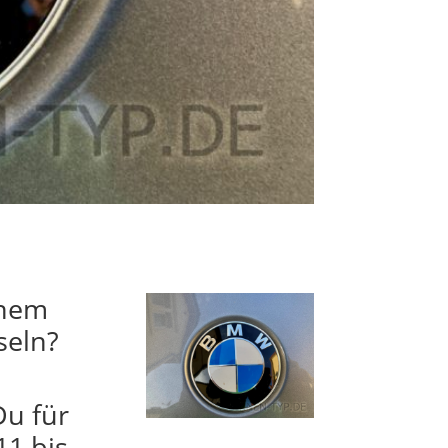
inem
seln?
Du für
11 bis