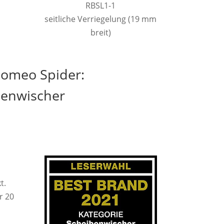
RBSL1-1
seitliche Verriegelung (19 mm
breit)
Romeo Spider:
benwischer
t.
r 20
-