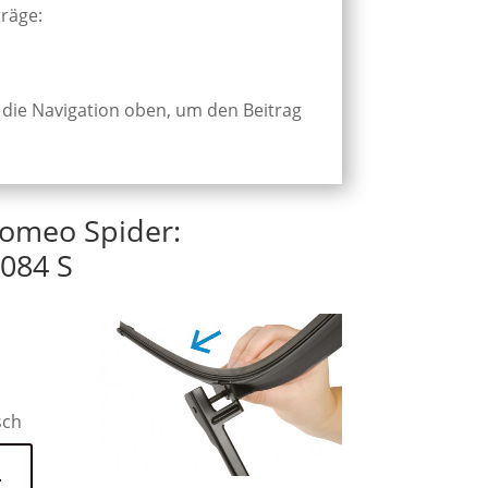
träge:
 die Navigation oben, um den Beitrag
Romeo Spider:
084 S
sch
n