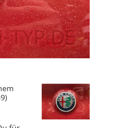
inem
9)
Du für