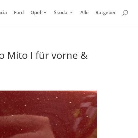
cia
Ford
Opel
Škoda
Alle
Ratgeber
 Mito I für vorne &