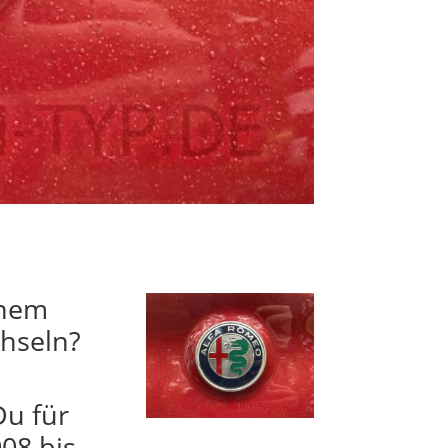
inem
chseln?
Du für
08 bis