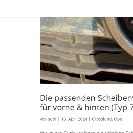
Die passenden Scheibenw
für vorne & hinten (Typ 7
von
sebi
|
15. Apr. 2024
|
Crossland
,
Opel
Wir zeigen Euch, welches die richtigen Sc