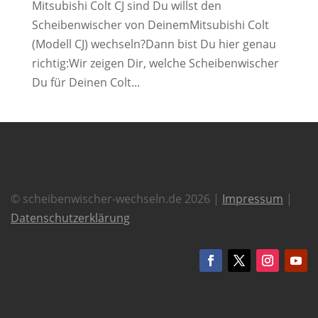
Mitsubishi Colt CJ sind Du willst den
Scheibenwischer von DeinemMitsubishi Colt
(Modell CJ) wechseln?Dann bist Du hier genau
richtig:Wir zeigen Dir, welche Scheibenwischer
Du für Deinen Colt...
© scheibenwischer-wechseln.de 2026 |
Impressum
|
Datenschutzerklärung