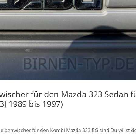
wischer für den Mazda 323 Sedan f
BJ 1989 bis 1997)
cheibenwischer für den Kombi Mazda 323 BG sind Du willst d