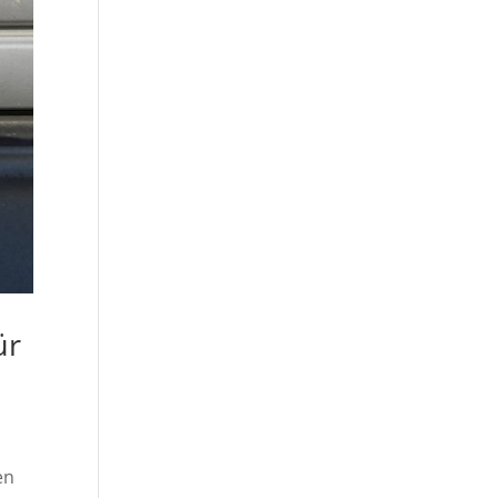
ür
en