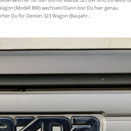
agon (Modell BW) wechseln?Dann bist Du hier genau
scher Du für Deinen 323 Wagon (Baujahr...