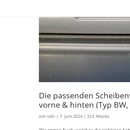
Die passenden Scheiben
vorne & hinten (Typ BW, 
von
sebi
|
7. Juni 2024
|
323
,
Mazda
Wir zeigen Euch, welches die richtigen S