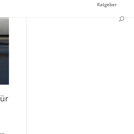
Ratgeber
für
den