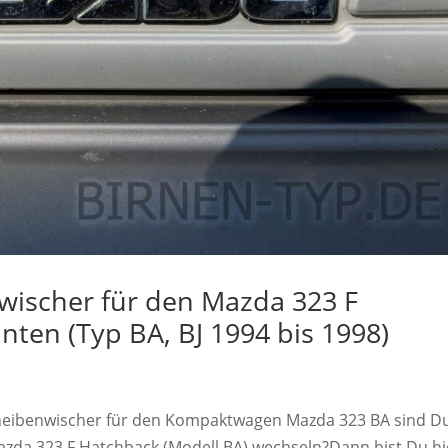
wischer für den Mazda 323 F
nten (Typ BA, BJ 1994 bis 1998)
Scheibenwischer für den Kompaktwagen Mazda 323 BA sind D
zda 323 F Hatchback (Modell BA) wechseln?Dann bist Du hi