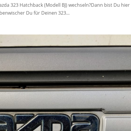
zda 323 Hatchback (Modell BJ) wechseln?Dann bist Du hier
ibenwischer Du für Deinen 323...