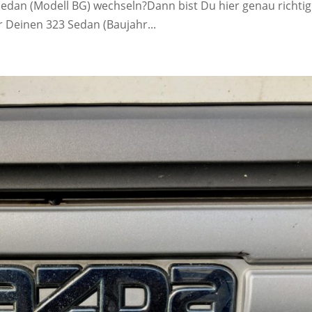
dan (Modell BG) wechseln?Dann bist Du hier genau richtig
r Deinen 323 Sedan (Baujahr...