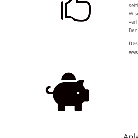

seit
Wis
ver
Ben
Des
wec

Anl