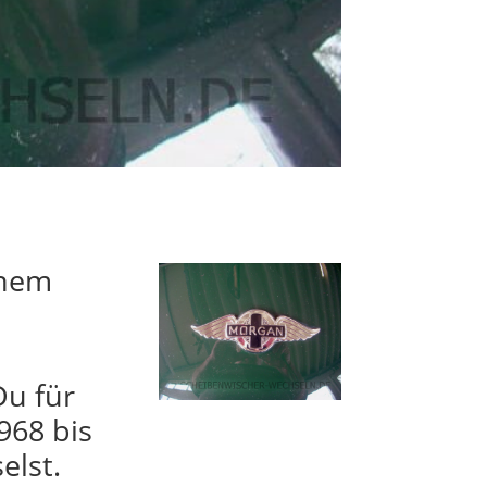
inem
Du für
968 bis
elst.