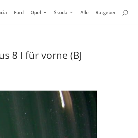
cia
Ford
Opel
Škoda
Alle
Ratgeber
 8 I für vorne (BJ