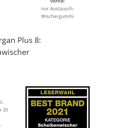
vorne:
nur Austausch-
Wischergummi
gan Plus 8:
nwischer
t.
r 20
-