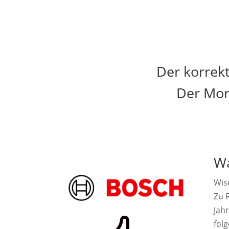
Der korrek
Der Mor
Wa
Wis
Zu R
Jah
fol